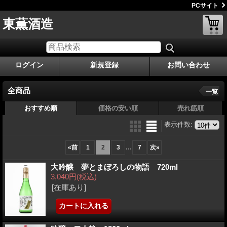
PCサイト
東薫酒造
ログイン
新規登録
お問い合わせ
全商品
一覧
おすすめ順
価格の安い順
売れ筋順
表示件数
:
...
«
前
1
2
3
7
次
»
大吟醸 夢とまぼろしの物語 720ml
3,040円
(税込)
[在庫あり]