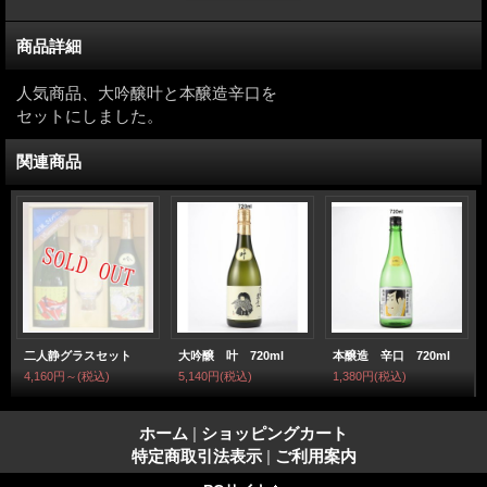
商品詳細
人気商品、大吟醸叶と本醸造辛口を
セットにしました。
関連商品
二人静グラスセット
大吟醸 叶 720ml
本醸造 辛口 720ml
4,160円～
(税込)
5,140円
(税込)
1,380円
(税込)
ホーム
|
ショッピングカート
特定商取引法表示
|
ご利用案内