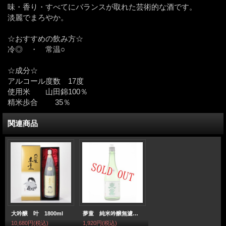
味・香り・すべてにバランスが取れた芸術的な酒です。
淡麗でまろやか。
☆おすすめの飲み方☆
冷◎ ・ 常温○
☆成分☆
アルコール度数 17度
使用米 山田錦100％
精米歩合 35％
関連商品
大吟醸 叶 1800ml
夢童 純米吟醸無濾過生酒原酒 720ml
10,680円
(税込)
1,920円
(税込)