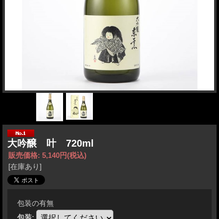
大吟醸 叶 720ml
販売価格
:
5,140円
(税込)
[在庫あり]
包装の有無
包装
: