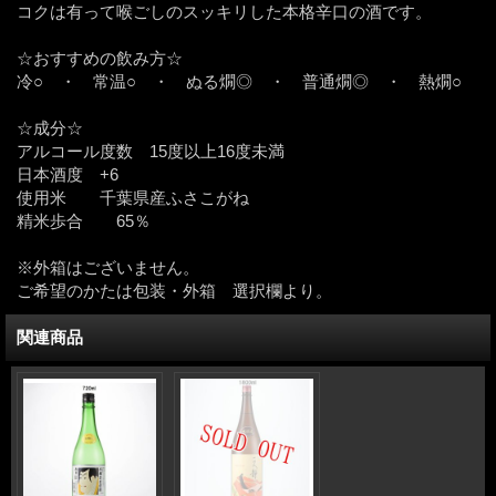
コクは有って喉ごしのスッキリした本格辛口の酒です。
☆おすすめの飲み方☆
冷○ ・ 常温○ ・ ぬる燗◎ ・ 普通燗◎ ・ 熱燗○
☆成分☆
アルコール度数 15度以上16度未満
日本酒度 +6
使用米 千葉県産ふさこがね
精米歩合 65％
※外箱はございません。
ご希望のかたは包装・外箱 選択欄より。
関連商品